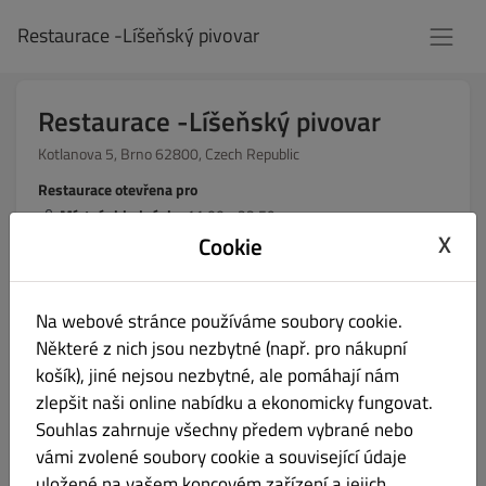
Restaurace -Líšeňský pivovar
Restaurace -Líšeňský pivovar
Kotlanova 5, Brno 62800, Czech Republic
Restaurace otevřena pro
Místní objednávky:
11:00 - 23:59
X
Cookie
Online objednávky (Vyzvednutí):
10:30 - 22:00
Na webové stránce používáme soubory cookie.
Svou objednávku si však můžeš i vyzvednout v naší
Některé z nich jsou nezbytné (např. pro nákupní
restauraci!
košík), jiné nejsou nezbytné, ale pomáhají nám
zlepšit naši online nabídku a ekonomicky fungovat.
Zvol čas vyzvednutí
Souhlas zahrnuje všechny předem vybrané nebo
vámi zvolené soubory cookie a související údaje
uložené na vašem koncovém zařízení a jejich