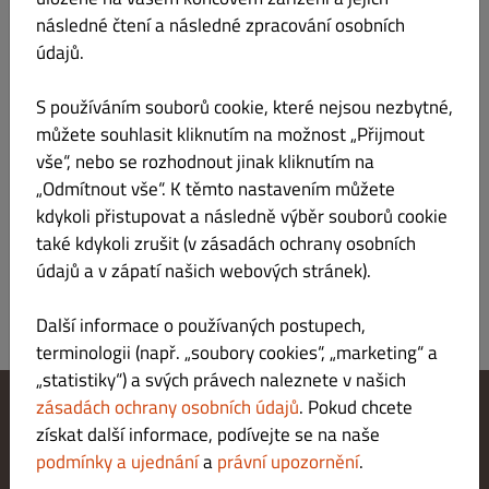
Nabídka
Pracovní doba
Info
Alergeny
následné čtení a následné zpracování osobních
údajů.
Více informací o místní restauraci
S používáním souborů cookie, které nejsou nezbytné,
Restaurace -Líšeňský pivovar
můžete souhlasit kliknutím na možnost „Přijmout
vše“, nebo se rozhodnout jinak kliknutím na
Vyzvednutí za
30
minut
„Odmítnout vše“. K těmto nastavením můžete
kdykoli přistupovat a následně výběr souborů cookie
Platby
také kdykoli zrušit (v zásadách ochrany osobních
Platba v hotovosti, Platba kartou v restauraci.
údajů a v zápatí našich webových stránek).
Další informace o používaných postupech,
terminologii (např. „soubory cookies“, „marketing“ a
„statistiky“) a svých právech naleznete v našich
zásadách ochrany osobních údajů
. Pokud chcete
získat další informace, podívejte se na naše
Změnit nastavení souborů cookie
Kontaktuj nás
podmínky a ujednání
a
právní upozornění
.
Zásady ochrany osobních údajů