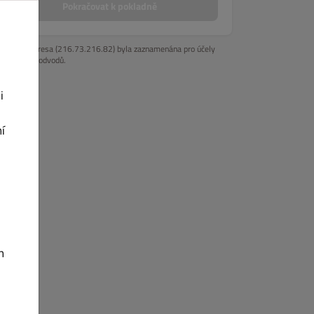
Pokračovat k pokladně
 TORTILLA
PŘÍLOHY
OMÁČKY
DEZERTY
NĚCO MALÉHO K 
Vaše IP adresa (216.73.216.82) byla zaznamenána pro účely
prevence podvodů.
i
í
h