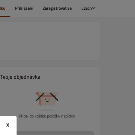
dku
Přihlášení
Zaregistrovat se
Czech
Tvoje objednávka
Přidej do košíku položky nabídky.
X