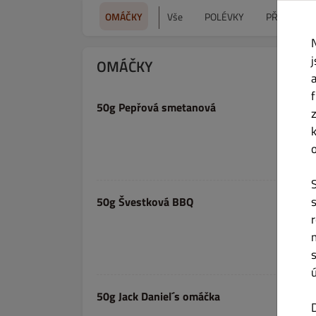
OMÁČKY
Vše
POLÉVKY
PŘEDKRMY
OMÁČKY
50g Pepřová smetanová
50g Švestková BBQ
50g Jack Daniel´s omáčka