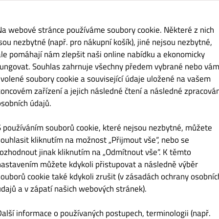
STEAKY
SPECIALITY
BURGERY
ŘÍZKY
SALÁT, SÝR a
Na webové stránce používáme soubory cookie. Některé z nich
jsou nezbytné (např. pro nákupní košík), jiné nejsou nezbytné,
ale pomáhají nám zlepšit naši online nabídku a ekonomicky
fungovat. Souhlas zahrnuje všechny předem vybrané nebo vám
Kč 55.00
zvolené soubory cookie a související údaje uložené na vašem
koncovém zařízení a jejich následné čtení a následné zpracován
osobních údajů.
S používáním souborů cookie, které nejsou nezbytné, můžete
souhlasit kliknutím na možnost „Přijmout vše“, nebo se
Kč 55.00
rozhodnout jinak kliknutím na „Odmítnout vše“. K těmto
nastavením můžete kdykoli přistupovat a následně výběr
souborů cookie také kdykoli zrušit (v zásadách ochrany osobníc
údajů a v zápatí našich webových stránek).
Kč 55.00
Další informace o používaných postupech, terminologii (např.