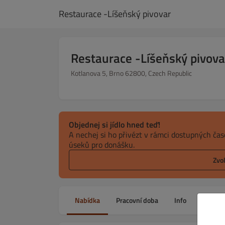
Restaurace -Líšeňský pivovar
Restaurace -Líšeňský pivova
Kotlanova 5, Brno 62800, Czech Republic
Objednej si jídlo hned teď!
A nechej si ho přivézt v rámci dostupných ča
úseků pro donášku.
Zvo
Nabídka
Pracovní doba
Info
Alerge