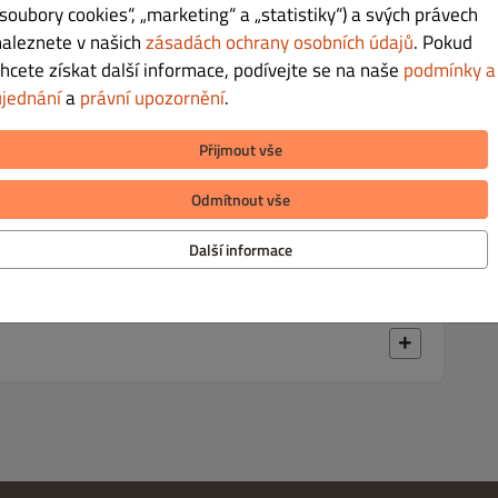
„soubory cookies“, „marketing“ a „statistiky“) a svých právech
naleznete v našich
zásadách ochrany osobních údajů
. Pokud
chcete získat další informace, podívejte se na naše
podmínky a
ujednání
a
právní upozornění
.
Kč 55.00
Přijmout vše
Odmítnout vše
Další informace
Kč 45.00