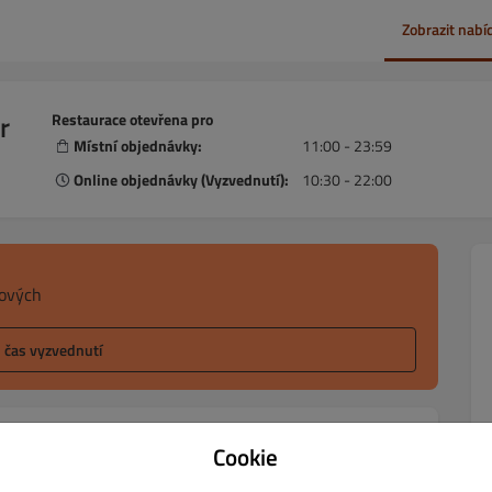
Zobrazit nabí
r
Restaurace otevřena pro
Místní objednávky:
11:00 - 23:59
Online objednávky (Vyzvednutí):
10:30 - 22:00
sových
l čas vyzvednutí
ny
Cookie