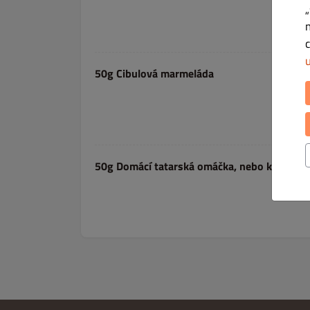
50g Cibulová marmeláda
50g Domácí tatarská omáčka, nebo kečup