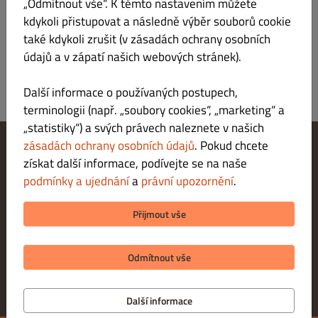
„Odmítnout vše“. K těmto nastavením můžete
kdykoli přistupovat a následně výběr souborů cookie
také kdykoli zrušit (v zásadách ochrany osobních
údajů a v zápatí našich webových stránek).
Další informace o používaných postupech,
terminologii (např. „soubory cookies“, „marketing“ a
„statistiky“) a svých právech naleznete v našich
zásadách ochrany osobních údajů
. Pokud chcete
získat další informace, podívejte se na naše
Změnit nastavení souborů cookie
Kontaktuj nás
podmínky a ujednání
a
právní upozornění
.
Zásady ochrany osobních údajů
Podmínky a ujednání
Přijmout vše
Právní upozornění
METODY PLATBY PŘI VYZVEDNUTÍ
Odmítnout vše
Další informace