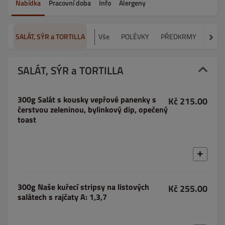
Nabídka
Pracovní doba
Info
Alergeny
SALÁT, SÝR a TORTILLA
Vše
POLÉVKY
PŘEDKRMY
STEA
SALÁT, SÝR a TORTILLA
300g Salát s kousky vepřové panenky s
Kč 215.00
čerstvou zeleninou, bylinkový dip, opečený
toast
300g Naše kuřecí stripsy na listových
Kč 255.00
salátech s rajčaty A: 1,3,7