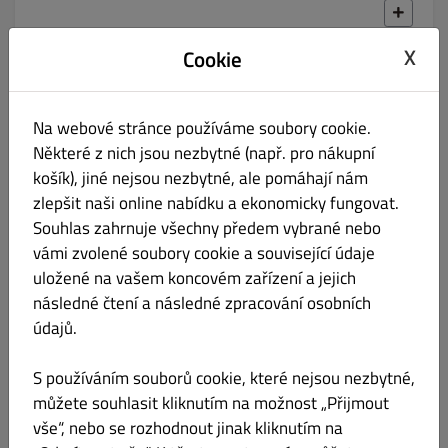
X
Cookie
300g Salát s grilovaným Hermelínem
Kč 215.00
přelitý pikantní medovou omáčkou na
trhaných salátech, opečený toast
Na webové stránce používáme soubory cookie.
Některé z nich jsou nezbytné (např. pro nákupní
košík), jiné nejsou nezbytné, ale pomáhají nám
zlepšit naši online nabídku a ekonomicky fungovat.
Souhlas zahrnuje všechny předem vybrané nebo
vámi zvolené soubory cookie a související údaje
120g Smažený sýr Gouda, (nebo
Kč 195.00
Hermelín), domácí tatarka
uložené na vašem koncovém zařízení a jejich
následné čtení a následné zpracování osobních
údajů.
S používáním souborů cookie, které nejsou nezbytné,
můžete souhlasit kliknutím na možnost „Přijmout
200g Tortilla plněná kuřecím (nebo
Kč 255.00
vepřovým) masem a zeleninou, čes. dip
vše“, nebo se rozhodnout jinak kliknutím na