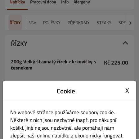
Nabídka
Pracovní doba
Info
Alergeny
ŘÍZKY
Vše
POLÉVKY
PŘEDKRMY
STEAKY
SPECIALIT
ŘÍZKY
200g Velký šťavnatý řízek z krkovičky s
Kč 225.00
česnekem
X
Cookie
200g Smažený kuřecí řízek
Kč 225.00
Na webové stránce používáme soubory cookie.
Některé z nich jsou nezbytné (např. pro nákupní
košík), jiné nejsou nezbytné, ale pomáhají nám
zlepšit naši online nabídku a ekonomicky fungovat.