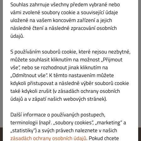
Souhlas zahrnuje všechny předem vybrané nebo
vámi zvolené soubory cookie a související údaje
500g Řízkové prkno s okurkami (10 mini
Kč 465.00
řízků vepřových a kuřecích)
uložené na vašem koncovém zařízení a jejich
následné čtení a následné zpracování osobních
údajů.
S používáním souborů cookie, které nejsou nezbytné,
můžete souhlasit kliknutím na možnost „Přijmout
200g Naše kuřecí stripsy, dip dle výběru,
Kč 255.00
domácí hranolky A: 1,3,7,11
vše“, nebo se rozhodnout jinak kliknutím na
„Odmítnout vše“. K těmto nastavením můžete
kdykoli přistupovat a následně výběr souborů cookie
také kdykoli zrušit (v zásadách ochrany osobních
údajů a v zápatí našich webových stránek).
Další informace o používaných postupech,
terminologii (např. „soubory cookies“, „marketing“ a
„statistiky“) a svých právech naleznete v našich
zásadách ochrany osobních údajů
. Pokud chcete